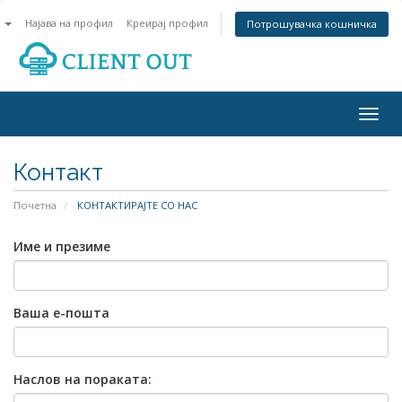
n
Најава на профил
Креирај профил
Потрошувачка кошничка
Togg
navig
Контакт
Почетна
КОНТАКТИРАЈТЕ СО НАС
Име и презиме
Ваша е-пошта
Наслов на пораката: